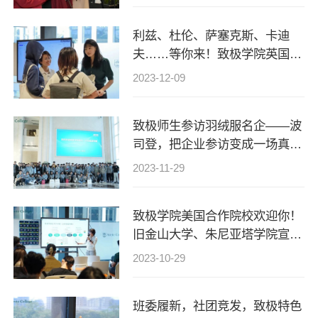
利兹、杜伦、萨塞克斯、卡迪
夫……等你来！致极学院英国合
作院校招生宣讲会圆满举办
2023-12-09
致极师生参访羽绒服名企——波
司登，把企业参访变成一场真正
的深度研学！
2023-11-29
致极学院美国合作院校欢迎你！
旧金山大学、朱尼亚塔学院宣讲
会圆满举办
2023-10-29
班委履新，社团竞发，致极特色