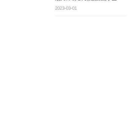
养服务型领导力
2023-03-01
“未来可期，精彩致极”——致极
学院淀山湖团建圆满收官
2023-03-30
致极社团活动，彰显青春风采
2023-03-19
致极选修课全面开启
2023-03-28