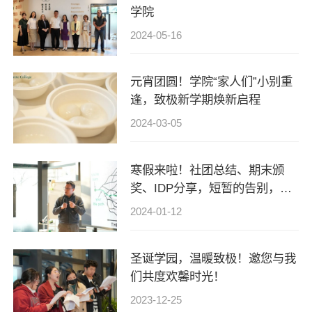
学院
2024-05-16
元宵团圆！学院“家人们”小别重
逢，致极新学期焕新启程
2024-03-05
寒假来啦！社团总结、期末颁
奖、IDP分享，短暂的告别，是
为了更好的出发
2024-01-12
圣诞学园，温暖致极！邀您与我
们共度欢馨时光！
2023-12-25